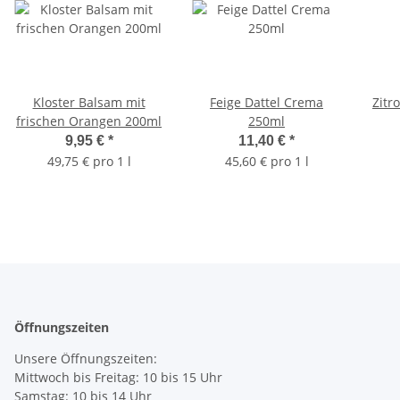
Kloster Balsam mit
Feige Dattel Crema
Zitr
frischen Orangen 200ml
250ml
9,95 €
*
11,40 €
*
49,75 € pro 1 l
45,60 € pro 1 l
Öffnungszeiten
Unsere Öffnungszeiten:
Mittwoch bis Freitag: 10 bis 15 Uhr
Samstag: 10 bis 14 Uhr