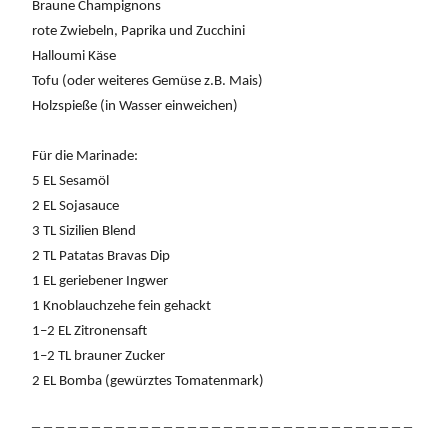
Braune Champignons
rote Zwiebeln, Paprika und Zucchini
Halloumi Käse
Tofu (oder weiteres Gemüse z.B. Mais)
Holzspieße (in Wasser einweichen)
Für die Marinade:
5 EL Sesamöl
2 EL Sojasauce
3 TL Sizilien Blend
2 TL Patatas Bravas Dip
1 EL geriebener Ingwer
1 Knoblauchzehe fein gehackt
1–2 EL Zitronensaft
1–2 TL brauner Zucker
2 EL Bomba (gewürztes Tomatenmark)
_ _ _ _ _ _ _ _ _ _ _ _ _ _ _ _ _ _ _ _ _ _ _ _ _ _ _ _ _ _ _ _
_ _ _ _ _ _ _ _ _ _ _ _ _ _ _ _ _ _ _ _ _ _ _