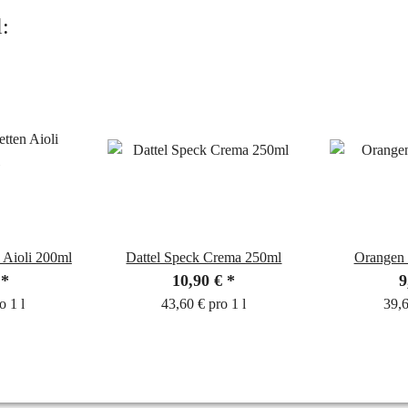
:
 Aioli 200ml
Dattel Speck Crema 250ml
Orangen 
€
*
10,90 €
*
9
o 1 l
43,60 € pro 1 l
39,6