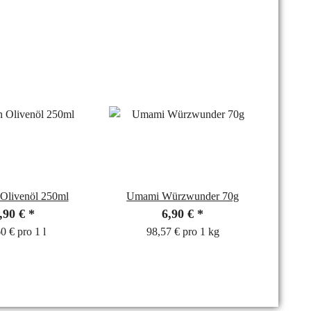
Olivenöl 250ml
Umami Würzwunder 70g
Klos
,90 €
*
6,90 €
*
0 € pro 1 l
98,57 € pro 1 kg