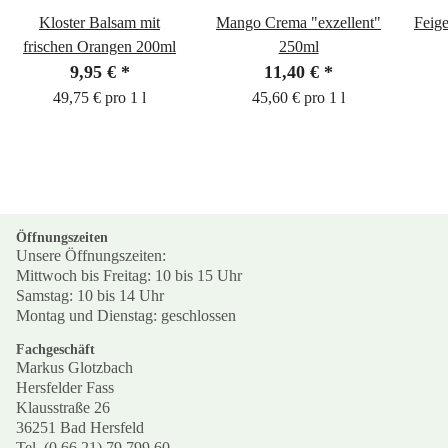
Kloster Balsam mit
Mango Crema "exzellent"
Feig
frischen Orangen 200ml
250ml
9,95 €
*
11,40 €
*
49,75 € pro 1 l
45,60 € pro 1 l
Öffnungszeiten
Unsere Öffnungszeiten:
Mittwoch bis Freitag: 10 bis 15 Uhr
Samstag: 10 bis 14 Uhr
Montag und Dienstag: geschlossen
Fachgeschäft
Markus Glotzbach
Hersfelder Fass
Klausstraße 26
36251 Bad Hersfeld
Tel. (0 66 21) 79 799 60