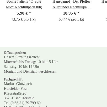
Sonne Italiens "O Sole
Hansdampf - Der Pfeffer
Han
Mio" Nachfüllpack 80g
Allrounder Nachfüllpack
5,90 €
*
10,95 €
160g
*
73,75 € pro 1 kg
68,44 € pro 1 kg
Öffnungszeiten
Unsere Öffnungszeiten:
Mittwoch bis Freitag: 10 bis 15 Uhr
Samstag: 10 bis 14 Uhr
Montag und Dienstag: geschlossen
Fachgeschäft
Markus Glotzbach
Hersfelder Fass
Klausstraße 26
36251 Bad Hersfeld
Tel. (0 66 21) 79 799 60