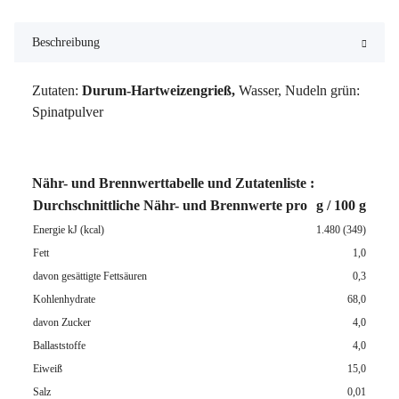
Beschreibung
Zutaten:
Durum-Hartweizengrieß,
Wasser, Nudeln grün:
Spinatpulver
Nähr- und Brennwerttabelle und Zutatenliste :
Durchschnittliche Nähr- und Brennwerte pro
g / 100 g
Energie kJ (kcal)
1.480 (349)
Fett
1,0
davon gesättigte Fettsäuren
0,3
Kohlenhydrate
68,0
davon Zucker
4,0
Ballaststoffe
4,0
Eiweiß
15,0
Salz
0,01