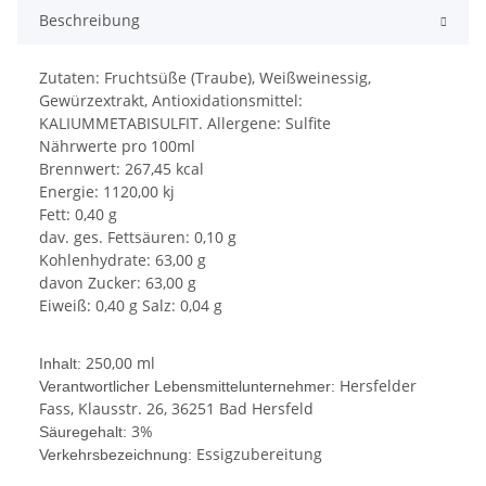
Beschreibung
Zutaten: Fruchtsüße (Traube), Weißweinessig,
Gewürzextrakt, Antioxidationsmittel:
KALIUMMETABISULFIT. Allergene: Sulfite
Nährwerte pro 100ml
Brennwert: 267,45 kcal
Energie: 1120,00 kj
Fett: 0,40 g
dav. ges. Fettsäuren: 0,10 g
Kohlenhydrate: 63,00 g
davon Zucker: 63,00 g
Eiweiß: 0,40 g Salz: 0,04 g
250,00 ml
Inhalt:
Hersfelder
Verantwortlicher Lebensmittelunternehmer:
Fass, Klausstr. 26, 36251 Bad Hersfeld
3%
Säuregehalt:
Essigzubereitung
Verkehrsbezeichnung: