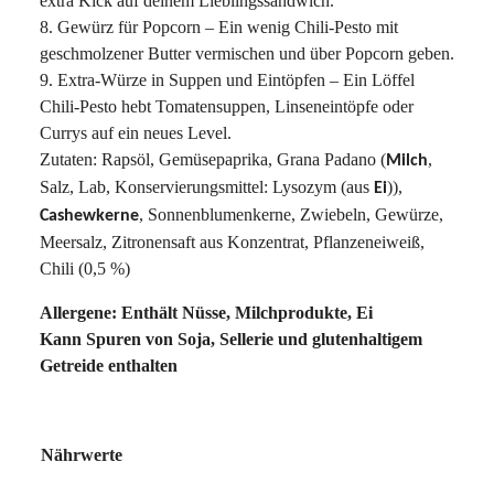
extra Kick auf deinem Lieblingssandwich.
8. Gewürz für Popcorn – Ein wenig Chili-Pesto mit
geschmolzener Butter vermischen und über Popcorn geben.
9. Extra-Würze in Suppen und Eintöpfen – Ein Löffel
Chili-Pesto hebt Tomatensuppen, Linseneintöpfe oder
Currys auf ein neues Level.
Zutaten:
Rapsöl, Gemüsepaprika, Grana Padano (
,
Milch
Salz, Lab, Konservierungsmittel: Lysozym (aus
)),
Ei
, Sonnenblumenkerne, Zwiebeln, Gewürze,
Cashewkerne
Meersalz, Zitronensaft aus Konzentrat, Pflanzeneiweiß,
Chili (0,5 %)
Allergene: Enthält Nüsse, Milchprodukte, Ei
Kann Spuren von Soja, Sellerie und glutenhaltigem
Getreide enthalten
Nährwerte