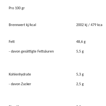
Pro 100 gr
Brennwert kj/kcal
2002 kj / 479 kcal
Fett
48,6 g
- davon gesättigte Fettsäuren
5,5 g
Kohlenhydrate
5,3 g
- davon Zucker
2,5 g