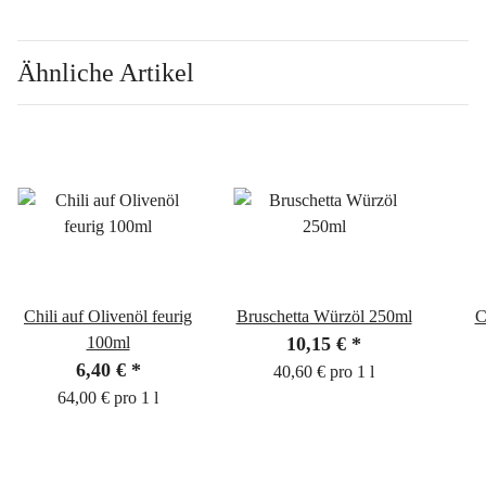
Ähnliche Artikel
Chili auf Olivenöl feurig
Bruschetta Würzöl 250ml
C
100ml
10,15 €
*
6,40 €
*
40,60 € pro 1 l
64,00 € pro 1 l