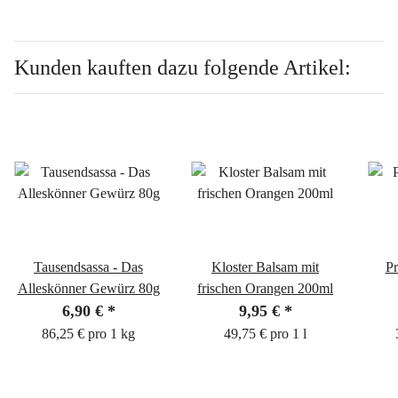
Kunden kauften dazu folgende Artikel:
Tausendsassa - Das
Kloster Balsam mit
Pr
Alleskönner Gewürz 80g
frischen Orangen 200ml
6,90 €
*
9,95 €
*
86,25 € pro 1 kg
49,75 € pro 1 l