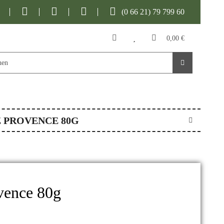
(0 66 21) 79 799 60
0,00 €
 PROVENCE 80G
vence 80g