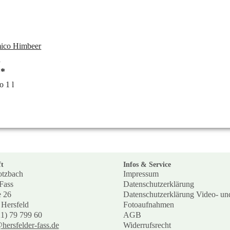
ico Himbeer
l
€
*
o 1 l
t
Infos & Service
otzbach
Impressum
Fass
Datenschutzerklärung
e 26
Datenschutzerklärung Video- un
Hersfeld
Fotoaufnahmen
21) 79 799 60
AGB
hersfelder-fass.de
Widerrufsrecht