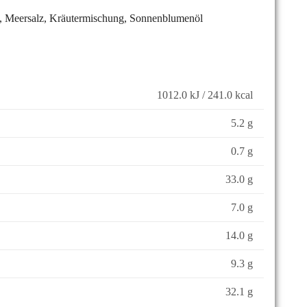
li], Meersalz, Kräutermischung, Sonnenblumenöl
1012.0 kJ / 241.0 kcal
5.2 g
0.7 g
33.0 g
7.0 g
14.0 g
9.3 g
32.1 g