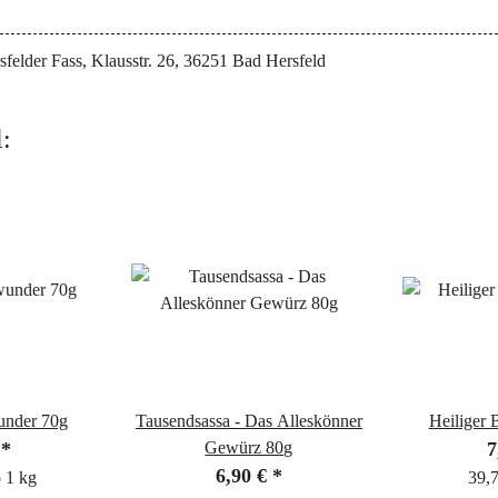
sfelder Fass, Klausstr. 26, 36251 Bad Hersfeld
:
nder 70g
Tausendsassa - Das Alleskönner
€
*
Gewürz 80g
7
6,90 €
*
o 1 kg
39,7