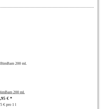
Heiliger BimBam 200 ml.
,95 €
*
5 € pro 1 l