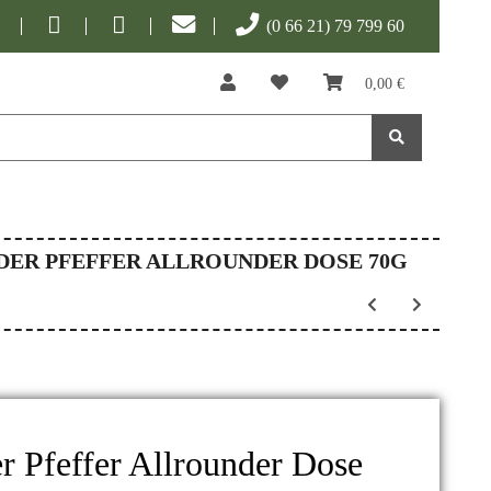
(0 66 21) 79 799 60
0,00 €
DER PFEFFER ALLROUNDER DOSE 70G
 Pfeffer Allrounder Dose