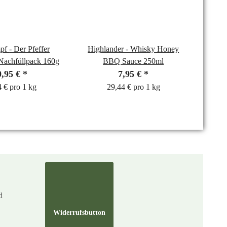
feffer
Highlander - Whisky Honey
Nachfüllpack 160g
BBQ Sauce 250ml
0,95 €
*
7,95 €
*
 € pro 1 kg
29,44 € pro 1 kg
d
Widerrufsbutton