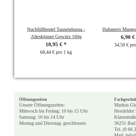
Nachfüllbeutel Tausendsassa -
Habanero Mango 
Alleskönner Gewürz 160g
6,90 
10,95 €
*
34,50 € pr
68,44 € pro 1 kg
Öffnungszeiten
Fachgeschäf
Unsere Öffnungszeiten:
Markus Gl
Mittwoch bis Freitag: 10 bis 15 Uhr
Hersfelder 
Samstag: 10 bis 14 Uhr
Klausstraß
Montag und Dienstag: geschlossen
36251 Bad 
Tel. (0 66 
Mail: info@