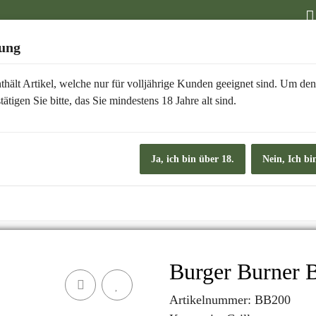
fung
thält Artikel, welche nur für volljährige Kunden geeignet sind. Um de
tätigen Sie bitte, das Sie mindestens 18 Jahre alt sind.
Ja, ich bin über 18.
Nein, Ich bi
EN SENF CHUTNEY
GRILLSAUCEN
BURGER 
Burger Burner 
Artikelnummer:
BB200