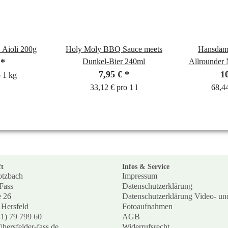
Aioli 200g
Holy Moly BBQ Sauce meets
Hansdampf - Der P
€
*
Dunkel-Bier 240ml
Allrounder 
7,95 €
*
1
o 1 kg
33,12 € pro 1 l
68,44
t
Infos & Service
otzbach
Impressum
Fass
Datenschutzerklärung
e 26
Datenschutzerklärung Video- un
Hersfeld
Fotoaufnahmen
21) 79 799 60
AGB
hersfelder-fass.de
Widerrufsrecht