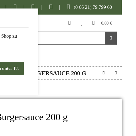
(0 66 21) 79 799 60
0,00 €
n Shop zu
n unter 18.
BURNER BURGERSAUCE 200 G
Burgersauce 200 g